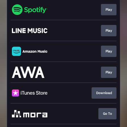
Play
Play
Play
Play
Download
Go To