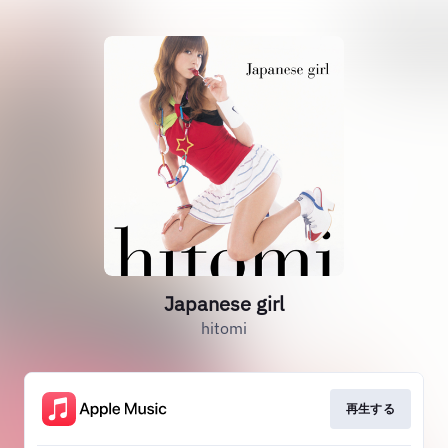
Japanese girl
hitomi
再生する